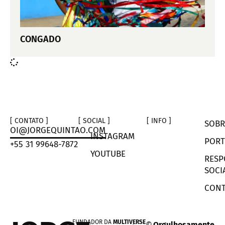
CONGADO
[ CONTATO ]
[ SOCIAL ]
[ INFO ]
SOBR
OI@JORGEQUINTAO.COM
INSTAGRAM
PORT
+55 31 99648-7872
YOUTUBE
RESP
SOCI
CONT
FUNDADOR DA
MULTIVERSE
©
Orgulhosamente