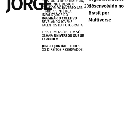
JORGE
— ESTÚDIO DE ESTRATÉGIA,
BRANDING E DESIGN.
2026
desenvolvido no
CRIADOR DO
INVERSO LAB
— MÍDIA SINTÉTICA.
Brasil por
IDEALIZADOR DO
IMAGINÁRIO COLETIVO
—
Multiverse
REVELANDO JOVENS
TALENTOS DA FOTOGRAFIA.
TRÊS DIMENSÕES. UM SÓ
OLHAR:
UNIVERSOS QUE SE
EXPANDEM
.
JORGE QUINTÃO
– TODOS
OS DIREITOS RESERVADOS.