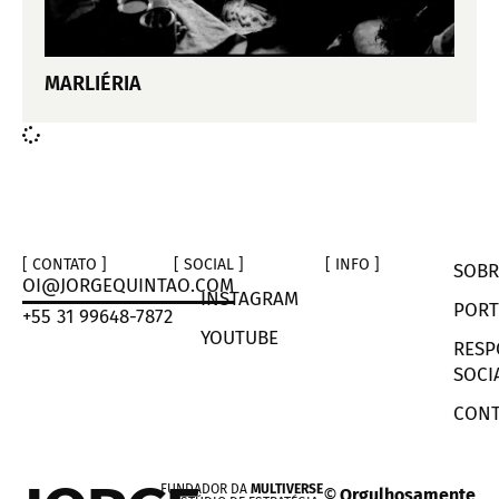
MARLIÉRIA
[ CONTATO ]
[ SOCIAL ]
[ INFO ]
SOBR
OI@JORGEQUINTAO.COM
INSTAGRAM
PORT
+55 31 99648-7872
YOUTUBE
RESP
SOCI
CONT
FUNDADOR DA
MULTIVERSE
©
Orgulhosamente