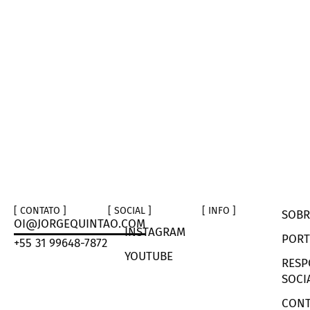
[ CONTATO ]
[ SOCIAL ]
[ INFO ]
SOBR
OI@JORGEQUINTAO.COM
INSTAGRAM
PORT
+55 31 99648-7872
YOUTUBE
RESP
SOCI
CONT