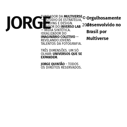
JORGE
FUNDADOR DA
MULTIVERSE
©
Orgulhosamente
— ESTÚDIO DE ESTRATÉGIA,
BRANDING E DESIGN.
2026
desenvolvido no
CRIADOR DO
INVERSO LAB
— MÍDIA SINTÉTICA.
Brasil por
IDEALIZADOR DO
IMAGINÁRIO COLETIVO
—
Multiverse
REVELANDO JOVENS
TALENTOS DA FOTOGRAFIA.
TRÊS DIMENSÕES. UM SÓ
OLHAR:
UNIVERSOS QUE SE
EXPANDEM
.
JORGE QUINTÃO
– TODOS
OS DIREITOS RESERVADOS.